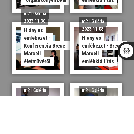
forgatókönyvíróval
emlékkiállítás
m21 Galéria
2023.11.30
m21 Galéria
2023.11.08
Hiány és
emlékezet -
Hiány és
Konferencia Breuer
emlékezet - Breuer
Marcell
Marcell
életművéről
emlékkiállítás
m21 Galéria
m21 Galéria
2023.09.23
2023.09.21
Kortárs Junior //
Kortárs Junior //
Rendhagyó
LOKART Illúzió vs
zeneóra
Valóság