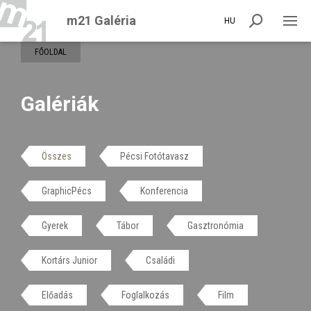
m21 Galéria
HU
FŐOLDAL
Galériák
Összes
Pécsi Fotótavasz
GraphicPécs
Konferencia
Gyerek
Tábor
Gasztronómia
Kortárs Junior
Családi
Előadás
Foglalkozás
Film