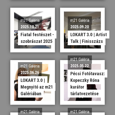
m21 Galéria
m21 Galéria
2025.10.21
2025.09.20
Fiatal festészet -
LOKART 3.0 | Artist
szobrászat 2025
Talk | Finisszázs
m21 Galéria
2025.05.22
m21 Galéria
2025.06.26
Pécsi Fotótavasz:
LOKART 3.0 |
Kopeczky Róna
Megnyitó az m21
kurátor
Galériában
tárlatvezetése
m21 Galéria
m21 Galéria