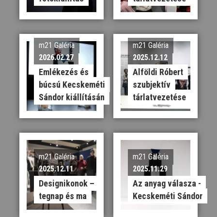
m21 Galéria
m21 Galéria
2026.02.27
2025.12.12
Emlékezés és
Alföldi Róbert
búcsú Kecskeméti
szubjektív
Sándor kiállításán
tárlatvezetése
m21 Galéria
m21 Galéria
2025.12.11
2025.11.29
Designikonok –
Az anyag válasza -
tegnap és ma
Kecskeméti Sándor