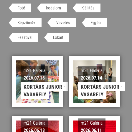
Fotó
Irodalom
Kiállítás
Képzőműv.
Vezetés
Egyéb
Fesztivál
Lokart
m21 Galéria
m21 Galéria
2026.07.15
2026.07.14
KORTÁRS JUNIOR -
KORTÁRS JUNIOR -
VASARELY
VASARELY
m21 Galéria
m21 Galéria
2026.06.18
2026.06.11