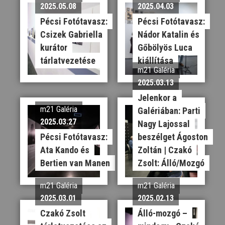
2025.05.08
2025.04.03
Pécsi Fotótavasz:
Pécsi Fotótavasz:
Csizek Gabriella
Nádor Katalin és
kurátor
Gőbölyös Luca
tárlatvezetése
kiállítása
m21 Galéria
2025.03.13
Jelenkor a
m21 Galéria
Galériában: Parti
2025.03.27
Nagy Lajossal
Pécsi Fotótavasz:
beszélget Ágoston
Ata Kando és
Zoltán | Czakó
Bertien van Manen
Zsolt: Álló/Mozgó
m21 Galéria
m21 Galéria
2025.03.01
2025.02.13
Czakó Zsolt
Álló-mozgó –