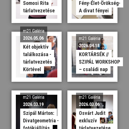
Somosi Rita
Fény-Élet-Örökség-
tárlatvezetése
A divat fényei
m21 Galéria
2026.05.06
m21 Galéria
2026.04.18
Két objektív
találkozása -
KORTÁRSÉK //
tárlatvezetés
SZIPÁL WORKSHOP
Körtével
– családi nap
m21 Galéria
m21 Galéria
2026.03.19
2026.03.06
Szipál Márton:
Osvárt Judit
Divatgeometria -
exkluzív
fotókiállítás
tárlatvezetése