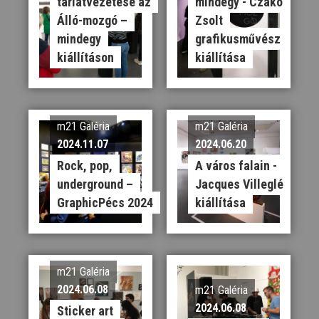
tárlatvezetése az
mindegy - Czakó
Álló-mozgó –
Zsolt
mindegy
grafikusművész
kiállításon
kiállítása
m21 Galéria
m21 Galéria
2024.11.07
2024.06.20
Rock, pop,
A város falain -
underground –
Jacques Villeglé
GraphicPécs 2024
kiállítása
m21 Galéria
2024.06.08
m21 Galéria
2024.06.08
Sticker art